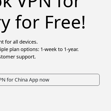
ok VPN for
y for Free!
 for all devices.
ple plan options: 1-week to 1-year.
stomer support.
VPN for China App now