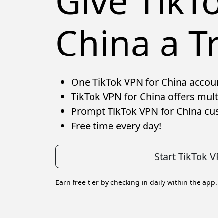
Give TikT
China a Tr
One TikTok VPN for China account
TikTok VPN for China offers multi
Prompt TikTok VPN for China cu
Free time every day!
Start TikTok 
Earn free tier by checking in daily within the app.